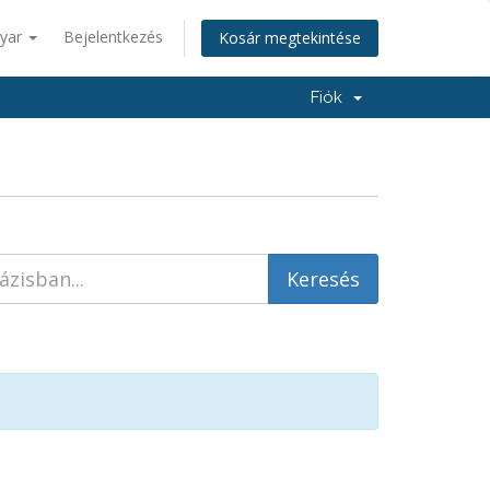
yar
Bejelentkezés
Kosár megtekintése
Fiók