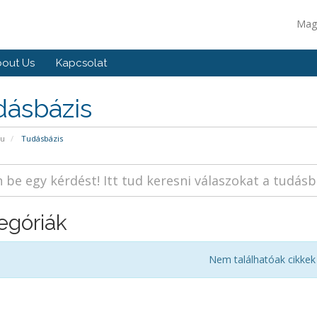
Mag
out Us
Kapcsolat
dásbázis
pu
Tudásbázis
egóriák
Nem találhatóak cikkek