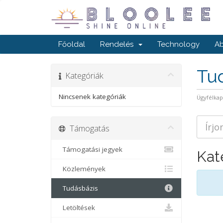
Főoldal
Rendelés
Technology
Ab
Tu
Kategóriák
Nincsenek kategóriák
Ügyfélka
Támogatás
Támogatási jegyek
Kat
Közlemények
Tudásbázis
Letöltések