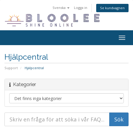
Svenska
Logga in
Se kundvagnen
Togg
navig
Hjälpcentral
Support
Hjälpcentral
Kategorier