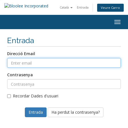
Català
Entrada
Veure Carro
Togg
navig
Entrada
Direcció Email
Contrasenya
Recordar Dades d'usuari
Ha perdut la contrasenya?