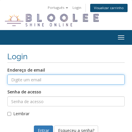
Português
Login
Visualizar carrinho
Alter
nave
Login
Endereço de email
Senha de acesso
Lembrar
Esqueceu a senha?