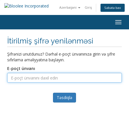
Azerbaijani
Giriş
Səbətə bax
Naviq
keçid
İtirilmiş şifrə yenilənməsi
Şifrənizi unutdunuz? Dərhal e-poçt ünvanınıza girin və şifre
sıfırlama əməliyyatına başlayın.
E-poçt ünvanı
Təsdiqlə