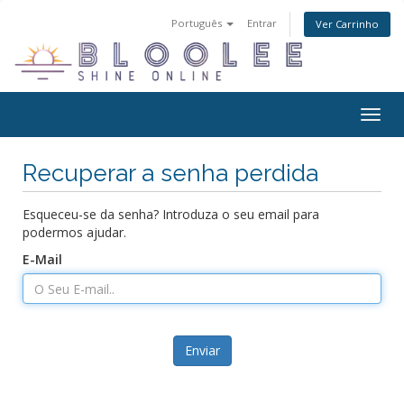
Português
Entrar
Ver Carrinho
Alter
nave
Recuperar a senha perdida
Esqueceu-se da senha? Introduza o seu email para
podermos ajudar.
E-Mail
Enviar