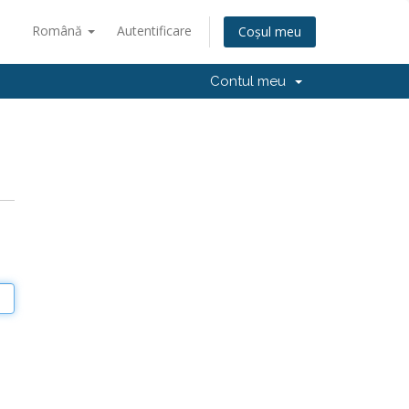
Română
Autentificare
Coșul meu
Contul meu