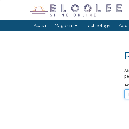
Acasă
Magazin
Technology
Abou
Aț
pe
Ad