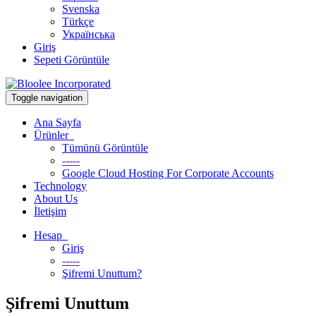
Svenska
Türkçe
Українська
Giriş
Sepeti Görüntüle
Toggle navigation
Ana Sayfa
Ürünler
Tümünü Görüntüle
-----
Google Cloud Hosting For Corporate Accounts
Technology
About Us
İletişim
Hesap
Giriş
-----
Şifremi Unuttum?
Şifremi Unuttum