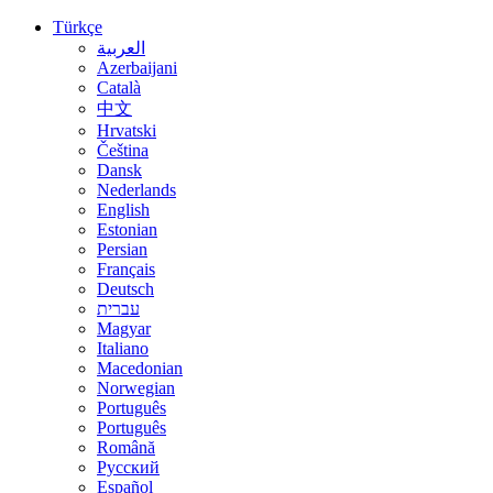
Türkçe
العربية
Azerbaijani
Català
中文
Hrvatski
Čeština
Dansk
Nederlands
English
Estonian
Persian
Français
Deutsch
עברית
Magyar
Italiano
Macedonian
Norwegian
Português
Português
Română
Русский
Español