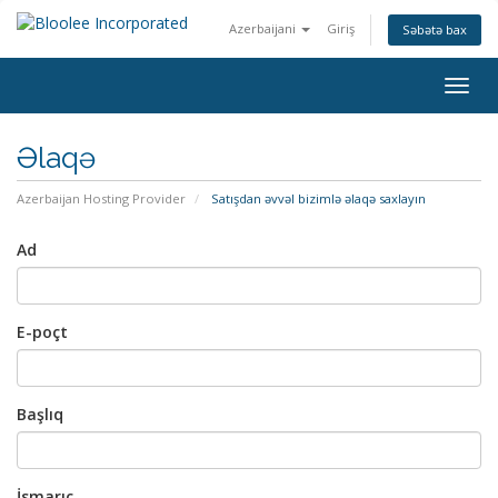
Azerbaijani
Giriş
Səbətə bax
Naviq
keçid
Əlaqə
Azerbaijan Hosting Provider
Satışdan əvvəl bizimlə əlaqə saxlayın
Ad
E-poçt
Başlıq
İsmarıc