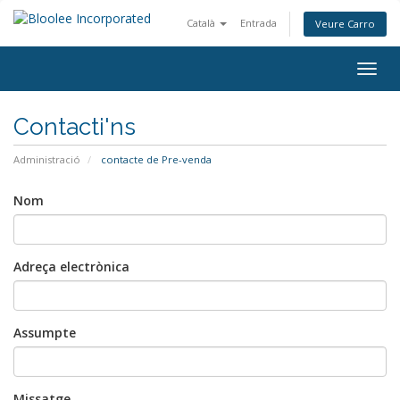
Català
Entrada
Veure Carro
Togg
navig
Contacti'ns
Administració
contacte de Pre-venda
Nom
Adreça electrònica
Assumpte
Missatge